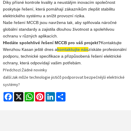
Díky přísné kontrole kvality a neustálým inovacím společnost
poskytuje řešení, která pomáhají zákazníkům zlepšit stabilitu
elektrického systému a snížit provozní rizika.
Naše řešení MCCB jsou navržena tak, aby splňovala náročné
globální standardy a zajistila dlouhou životnost a spolehlivou
ochranu v různých aplikacích.
Hledáte spolehlivé řešení MCCB pro váš projekt?
Kontaktujte
Wenzhou Kasan ještě dnes a
kontaktujte nás
získáte profesionální
podporu, technické specifikace a přizpůsobená řešení elektrické
ochrany, která odpovídají vašim potřebám.
Předchozí:
Žádné novinky
další:
Jak může technologie jističů podporovat bezpečnější elektrické
systémy?
Facebook
X
WhatsApp
Pinterest
LinkedIn
Share