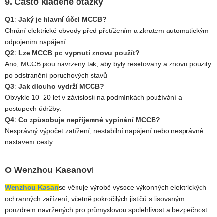
9. Často kladené otázky
Q1: Jaký je hlavní účel MCCB?
Chrání elektrické obvody před přetížením a zkratem automatickým
odpojením napájení.
Q2: Lze MCCB po vypnutí znovu použít?
Ano, MCCB jsou navrženy tak, aby byly resetovány a znovu použity
po odstranění poruchových stavů.
Q3: Jak dlouho vydrží MCCB?
Obvykle 10–20 let v závislosti na podmínkách používání a
postupech údržby.
Q4: Co způsobuje nepříjemné vypínání MCCB?
Nesprávný výpočet zatížení, nestabilní napájení nebo nesprávné
nastavení cesty.
O Wenzhou Kasanovi
Wenzhou Kasan
se věnuje výrobě vysoce výkonných elektrických
ochranných zařízení, včetně pokročilých jističů s lisovaným
pouzdrem navržených pro průmyslovou spolehlivost a bezpečnost.