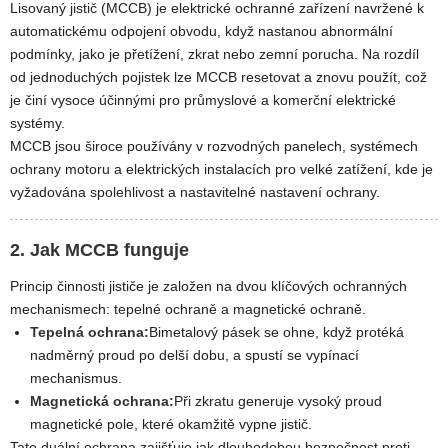
Lisovaný jistič (MCCB) je elektrické ochranné zařízení navržené k
automatickému odpojení obvodu, když nastanou abnormální
podmínky, jako je přetížení, zkrat nebo zemní porucha. Na rozdíl
od jednoduchých pojistek lze MCCB resetovat a znovu použít, což
je činí vysoce účinnými pro průmyslové a komerční elektrické
systémy.
MCCB jsou široce používány v rozvodných panelech, systémech
ochrany motoru a elektrických instalacích pro velké zatížení, kde je
vyžadována spolehlivost a nastavitelné nastavení ochrany.
2. Jak MCCB funguje
Princip činnosti jističe je založen na dvou klíčových ochranných
mechanismech: tepelné ochraně a magnetické ochraně.
Tepelná ochrana:
Bimetalový pásek se ohne, když protéká
nadměrný proud po delší dobu, a spustí se vypínací
mechanismus.
Magnetická ochrana:
Při zkratu generuje vysoký proud
magnetické pole, které okamžitě vypne jistič.
Tato duální ochrana zajišťuje jak dlouhodobou bezpečnost proti