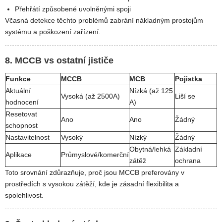
Přehřátí způsobené uvolněnými spoji
Včasná detekce těchto problémů zabrání nákladným prostojům
systému a poškození zařízení.
8. MCCB vs ostatní jističe
Funkce
MCCB
MCB
Pojistka
Aktuální
Nízká (až 125
Vysoká (až 2500A)
Liší se
hodnocení
A)
Resetovat
Ano
Ano
Žádný
schopnost
Nastavitelnost
Vysoký
Nízký
Žádný
Obytná/lehká
Základní
Aplikace
Průmyslové/komerční
zátěž
ochrana
Toto srovnání zdůrazňuje, proč jsou MCCB preferovány v
prostředích s vysokou zátěží, kde je zásadní flexibilita a
spolehlivost.