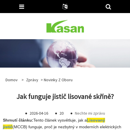
Domov
>
Zprávy
>
Novinky Z Oboru
Jak funguje jistič lisované skříně?
●
2026-04-16
●
20
●
Nechte mi zprávu
Shrnutí článku:
Tento článek vysvětluje, jak a
Lisovaný
jistič
(MCCB) funguje, proč je nezbytný v moderních elektrických