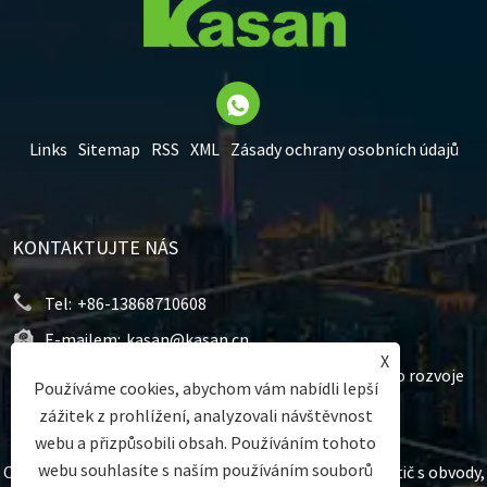
Links
Sitemap
RSS
XML
Zásady ochrany osobních údajů
KONTAKTUJTE NÁS
Tel:
+86-13868710608
E-mailem:
kasan@kasan.cn
X
Adresa:
Č. 183, Jingliu Road, zóna hospodářského rozvoje
Používáme cookies, abychom vám nabídli lepší
Yueqing, Yueqing, Wenzhou, Zhejiang, Čína.
zážitek z prohlížení, analyzovali návštěvnost
webu a přizpůsobili obsah. Používáním tohoto
webu souhlasíte s naším používáním souborů
Copyright © 2023 Wenzhou Kasan Electric Co.ltd. - Jistič s obvody,