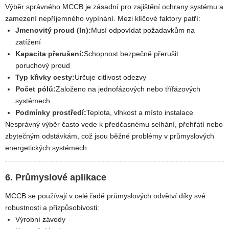
Výběr správného MCCB je zásadní pro zajištění ochrany systému a
zamezení nepříjemného vypínání. Mezi klíčové faktory patří:
Jmenovitý proud (In):
Musí odpovídat požadavkům na
zatížení
Kapacita přerušení:
Schopnost bezpečně přerušit
poruchový proud
Typ křivky cesty:
Určuje citlivost odezvy
Počet pólů:
Založeno na jednofázových nebo třífázových
systémech
Podmínky prostředí:
Teplota, vlhkost a místo instalace
Nesprávný výběr často vede k předčasnému selhání, přehřátí nebo
zbytečným odstávkám, což jsou běžné problémy v průmyslových
energetických systémech.
6. Průmyslové aplikace
MCCB se používají v celé řadě průmyslových odvětví díky své
robustnosti a přizpůsobivosti:
Výrobní závody