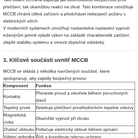
přetížení, tak okamžitou reakci na zkrat. Tato kombinace umožňuje
MCCB chránit citlivá zařízení a předcházet nebezpečí požáru v
elektrických sítích.
V moderních systémech umožňují nastavitelná nastavení vypnutí
inženýrům jemně vyladit výkon na základě charakteristik zatížení,
zlepšit stabilitu systému a omezit zbytečné odstávky.
3. Klíčové součásti uvnitř MCCB
MCCB se skládá z několika navržených součástí, které
spolupracují, aby zajistily bezpečný provoz:
Komponent
Funkce
Přeneste proud a otevřete během poruchových
Kontakty
stavů
Tepelný prvek
Detekuje přetížení prostřednictvím tepelné odezvy
Magnetická
Okamžité vypnutí při zkratu
cívka
Zhášeč oblouku
Potlačuje elektrický oblouk během spínání
Výletní jednotka
Řídí a koordinuje odezvu ochrany