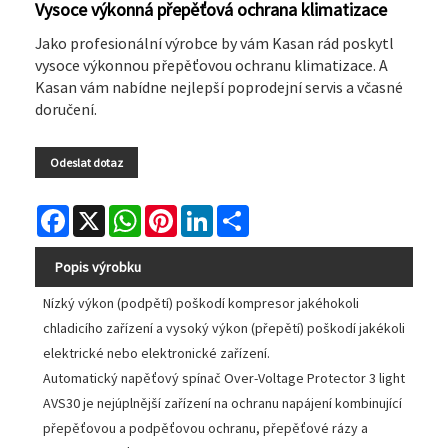
Vysoce výkonná přepěťová ochrana klimatizace
Jako profesionální výrobce by vám Kasan rád poskytl
vysoce výkonnou přepěťovou ochranu klimatizace. A
Kasan vám nabídne nejlepší poprodejní servis a včasné
doručení.
Odeslat dotaz
Facebook
X
WhatsApp
Pinterest
LinkedIn
Share
Popis výrobku
Nízký výkon (podpětí) poškodí kompresor jakéhokoli
chladicího zařízení a vysoký výkon (přepětí) poškodí jakékoli
elektrické nebo elektronické zařízení.
Automatický napěťový spínač Over-Voltage Protector 3 light
AVS30 je nejúplnější zařízení na ochranu napájení kombinující
přepěťovou a podpěťovou ochranu, přepěťové rázy a