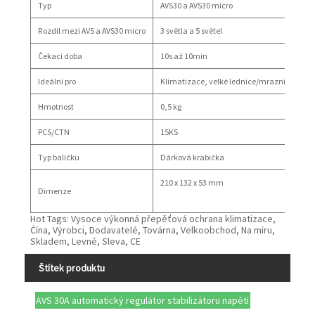
Typ
AVS30 a AVS30 micro
Rozdíl mezi AVS a AVS30 micro
3 světla a 5 světel
Čekací doba
10s až 10min
Ideální pro
Klimatizace, velké lednice/mrazničky, cel
Hmotnost
0,5 kg
PCS/CTN
15KS
Typ balíčku
Dárková krabička
210 x 132 x 53 mm
Dimenze
Hot Tags: Vysoce výkonná přepěťová ochrana klimatizace,
Čína, Výrobci, Dodavatelé, Továrna, Velkoobchod, Na míru,
Skladem, Levně, Sleva, CE
Štítek produktu
AVS 30A automatický regulátor stabilizátoru napětí