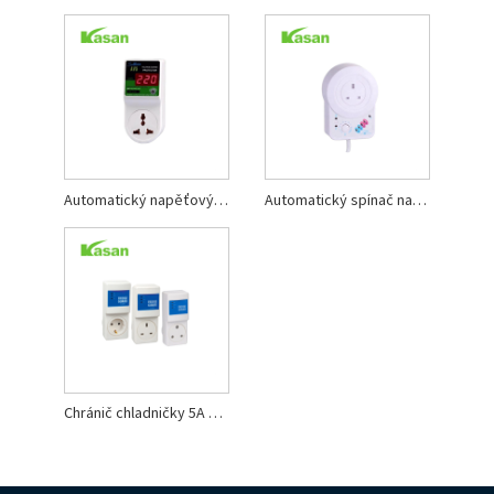
Automatický napěťový ochranný přepínač AVS13 20A Micro LED Type
Automatický spínač napětí Ochrana proti přepětí
Chránič chladničky 5A 7A 13A Ochrana automatického spínače napětí