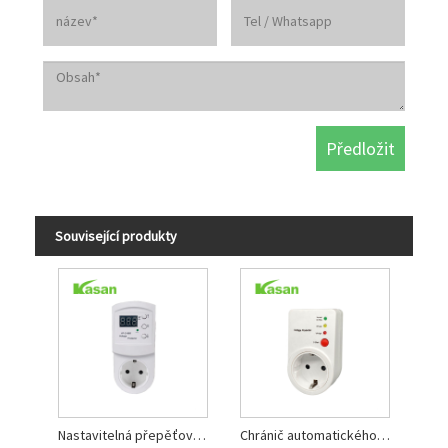
Související produkty
Nastavitelná přepěťová ochrana se zásuvným typem
Chránič automatického spínače napětí chladničky