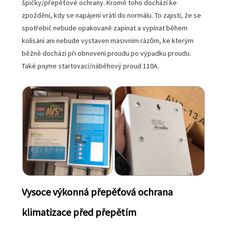
špičky/přepěťové ochrany. Kromě toho dochází ke
zpoždění, kdy se napájení vrátí do normálu. To zajistí, že se
spotřebič nebude opakovaně zapínat a vypínat během
kolísání ani nebude vystaven masivním rázům, ke kterým
běžně dochází při obnovení proudu po výpadku proudu.
Také pojme startovací/náběhový proud 110A.
Vysoce výkonná přepěťová ochrana
klimatizace před přepětím