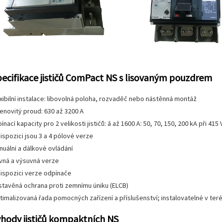
ecifikace jističů ComPact NS s lisovaným pouzdrem
exibilní instalace: libovolná poloha, rozvaděč nebo nástěnná montáž
enovitý proud: 630 až 3200 A
ínací kapacity pro 2 velikosti jističů: â až 1600 A: 50, 70, 150, 200 kA při 415 
ispozici jsou 3 a 4 pólové verze
nuální a dálkové ovládání
vná a výsuvná verze
dispozici verze odpínače
stavěná ochrana proti zemnímu úniku (ELCB)
timalizovaná řada pomocných zařízení a příslušenství; instalovatelné v ter
hody jističů kompaktních NS