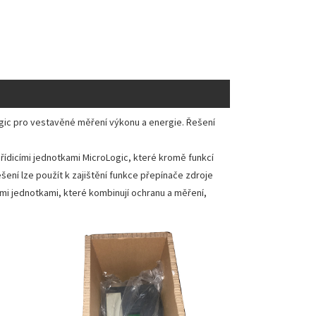
ogic pro vestavěné měření výkonu a energie. Řešení
ídicími jednotkami MicroLogic, které kromě funkcí
ení lze použít k zajištění funkce přepínače zdroje
cími jednotkami, které kombinují ochranu a měření,