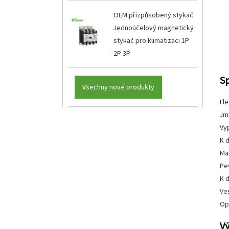
OEM přizpůsobený stykač
Jednoúčelový magnetický
stykač pro klimatizaci 1P
2P 3P
Sp
Všechny nové produkty
Fl
Jm
Vyp
K d
Ma
Pe
K 
Ve
Op
Vý