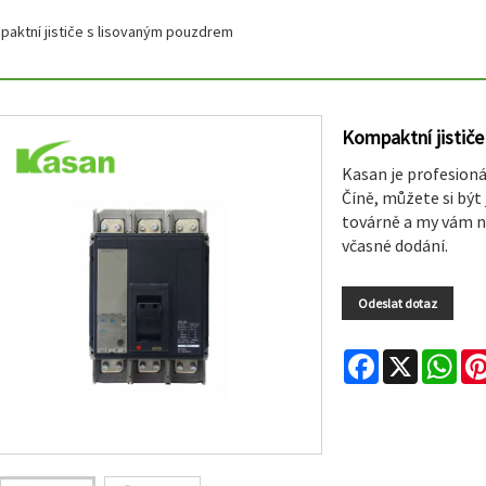
aktní jističe s lisovaným pouzdrem
Kompaktní jistič
Kasan je profesioná
Číně, můžete si být 
továrně a my vám n
včasné dodání.
Odeslat dotaz
Facebook
X
Wha