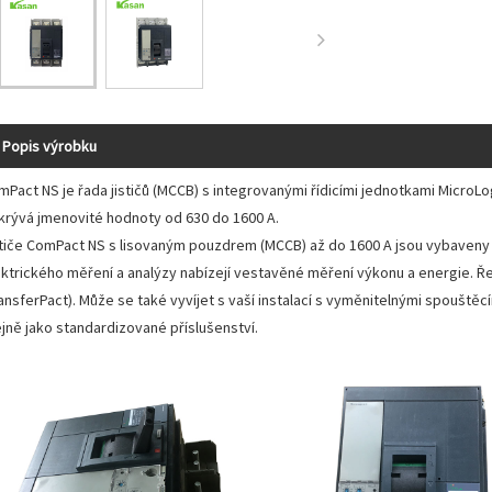
Popis výrobku
mPact NS je řada jističů (MCCB) s integrovanými řídicími jednotkami MicroL
krývá jmenovité hodnoty od 630 do 1600 A.
stiče ComPact NS s lisovaným pouzdrem (MCCB) až do 1600 A jsou vybaveny ř
ektrického měření a analýzy nabízejí vestavěné měření výkonu a energie. Řeš
ansferPact). Může se také vyvíjet s vaší instalací s vyměnitelnými spouště
ejně jako standardizované příslušenství.