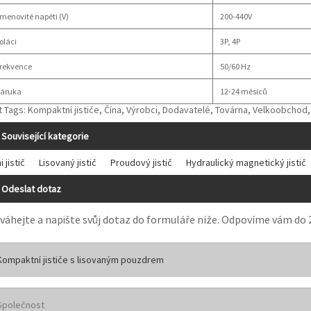
menovité napětí (V)
200-440V
oláci
3P, 4P
rekvence
50/60 Hz
áruka
12-24 měsíců
t Tags: Kompaktní jističe, Čína, Výrobci, Dodavatelé, Továrna, Velkoobchod,
Související kategorie
i jistič
Lisovaný jistič
Proudový jistič
Hydraulický magnetický jistič
Odeslat dotaz
váhejte a napište svůj dotaz do formuláře níže. Odpovíme vám do 