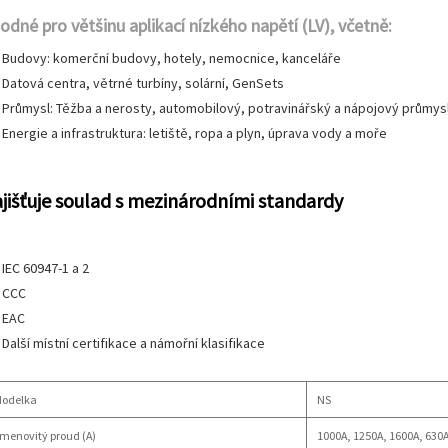
odné pro většinu aplikací nízkého napětí (LV), včetně:
Budovy: komerční budovy, hotely, nemocnice, kanceláře
Datová centra, větrné turbíny, solární, GenSets
Průmysl: Těžba a nerosty, automobilový, potravinářský a nápojový průmys
Energie a infrastruktura: letiště, ropa a plyn, úprava vody a moře
jišťuje soulad s mezinárodními standardy
IEC 60947-1 a 2
CCC
EAC
Další místní certifikace a námořní klasifikace
odelka
NS
menovitý proud (A)
1000A, 1250A, 1600A, 630A