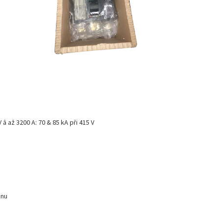
V â až 3200 A: 70 & 85 kA při 415 V
énu