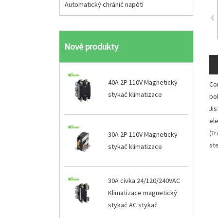
Automatický chránič napětí
Nové produkty
40A 2P 110V Magnetický
Co
stykač klimatizace
po
Ji
el
(Tr
30A 2P 110V Magnetický
st
stykač klimatizace
30A cívka 24/120/240VAC
Klimatizace magnetický
stykač AC stykač