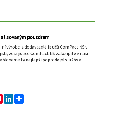
e s lisovaným pouzdrem
lní výrobci a dodavatelé jističů ComPact NS v
jisti, že si jističe ComPact NS zakoupíte v naší
abídneme ty nejlepší poprodejní služby a
tsApp
Pinterest
LinkedIn
Share