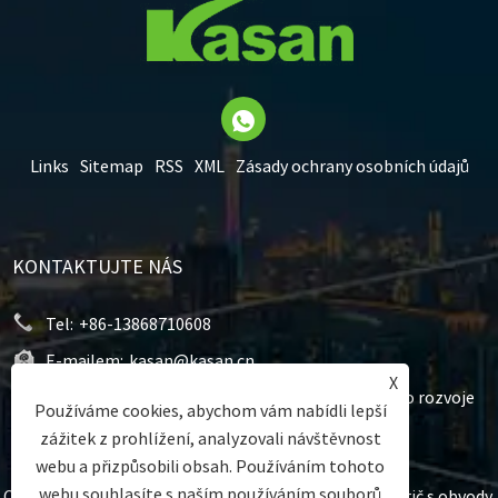
Links
Sitemap
RSS
XML
Zásady ochrany osobních údajů
KONTAKTUJTE NÁS
Tel:
+86-13868710608
E-mailem:
kasan@kasan.cn
X
Adresa:
Č. 183, Jingliu Road, zóna hospodářského rozvoje
Používáme cookies, abychom vám nabídli lepší
Yueqing, Yueqing, Wenzhou, Zhejiang, Čína.
zážitek z prohlížení, analyzovali návštěvnost
webu a přizpůsobili obsah. Používáním tohoto
webu souhlasíte s naším používáním souborů
Copyright © 2023 Wenzhou Kasan Electric Co.ltd. - Jistič s obvody,