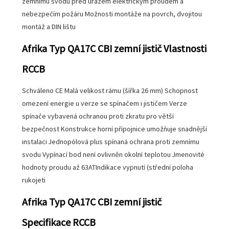
zemnímu svodu před úrazem elektrickým proudem a
nebezpečím požáru Možnosti montáže na povrch, dvojitou
montáž a DIN lištu
Afrika Typ QA17C CBI zemní jistič Vlastnosti
RCCB
Schváleno CE Malá velikost rámu (šířka 26 mm) Schopnost
omezení energie u verze se spínačem i jističem Verze
spínače vybavená ochranou proti zkratu pro větší
bezpečnost Konstrukce horní přípojnice umožňuje snadnější
instalaci Jednopólová plus spínaná ochrana proti zemnímu
svodu Vypínací bod není ovlivněn okolní teplotou Jmenovité
hodnoty proudu až 63ATIndikace vypnutí (střední poloha
rukojeti
Afrika Typ QA17C CBI zemní jistič
Specifikace RCCB