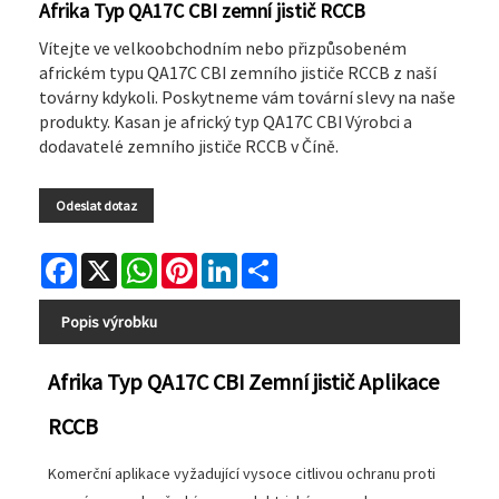
Afrika Typ QA17C CBI zemní jistič RCCB
Vítejte ve velkoobchodním nebo přizpůsobeném
africkém typu QA17C CBI zemního jističe RCCB z naší
továrny kdykoli. Poskytneme vám tovární slevy na naše
produkty. Kasan je africký typ QA17C CBI Výrobci a
dodavatelé zemního jističe RCCB v Číně.
Odeslat dotaz
Facebook
X
WhatsApp
Pinterest
LinkedIn
Share
Popis výrobku
Afrika Typ QA17C CBI Zemní jistič Aplikace
RCCB
Komerční aplikace vyžadující vysoce citlivou ochranu proti